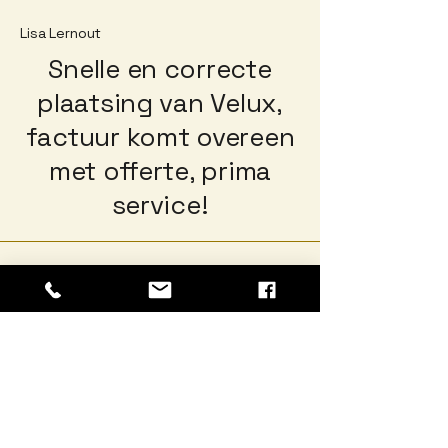
Lisa Lernout
Snelle en correcte
plaatsing van Velux,
factuur komt overeen
met offerte, prima
service!
Houtcreaties BV
Legen Heirweg 7D002 - 9890 Gavere
BTW 0895 076 210
Registratienr. 0824-842-765 06.201.1
COC nr. SCS-COC-005219-NU
www.houtcreaties.be
-
info@houtcreaties.be
T +09/390.87.57