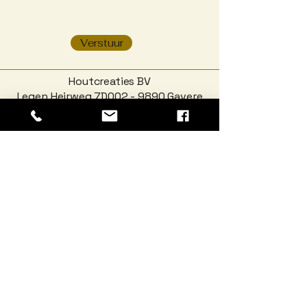
Verstuur
Houtcreaties BV
Legen Heirweg 7D002 - 9890 Gavere
BTW 0895 076 210
Registratienr. 0824-842-765 06.201.1
COC nr. SCS-COC-005219-NU
www.houtcreaties.be
-
info@houtcreaties.be
T +09/390.87.57
vraag naar onze FSC® gecertificeerde
producten